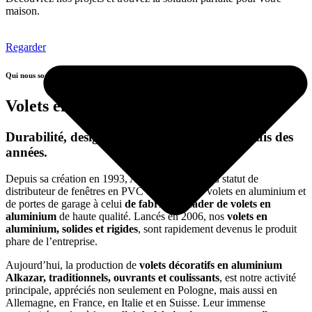
maison.
Regarder
Qui nous sommes
Volets en aluminium Alkazar
Durabilité, design et qualité européenne depuis des
années.
Depuis sa création en 1993, Alkazar est passé du statut de
distributeur de fenêtres en PVC et en bois, de volets en aluminium et
de portes de garage à celui
de fabricant leader de volets en
aluminium
de haute qualité. Lancés en 2006, nos
volets en
aluminium, solides et rigides
, sont rapidement devenus le produit
phare de l’entreprise.
Aujourd’hui, la production de
volets décoratifs en aluminium
Alkazar, traditionnels, ouvrants et coulissants
, est notre activité
principale, appréciés non seulement en Pologne, mais aussi en
Allemagne, en France, en Italie et en Suisse. Leur immense