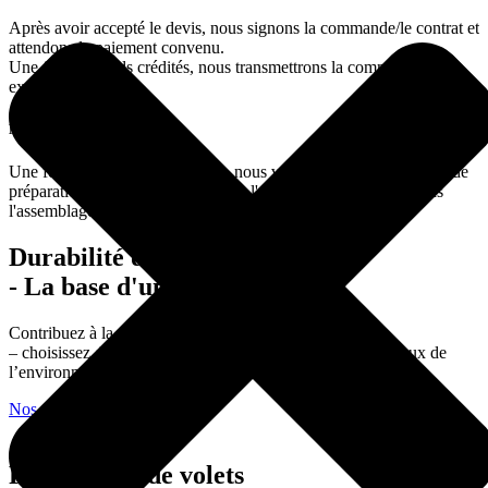
Après avoir accepté le devis, nous signons la commande/le contrat et
attendons le paiement convenu.
Une fois les fonds crédités, nous transmettrons la commande pour
exécution.
Mise en œuvre du projet
Une fois la production terminée, nous vous informerons de l'état de
préparation des marchandises pour l'expédition ou organiserons
l'assemblage.
Durabilité de l'aluminium
- La base d'un avenir meilleur.
Contribuez à la protection de la planète
– choisissez des volets en aluminium, un produit respectueux de
l’environnement.
Nos projets
Fabrication de volets